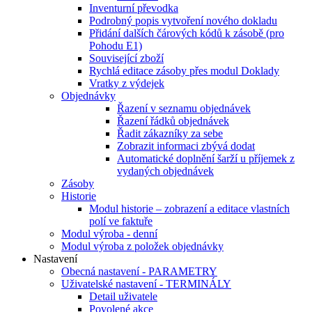
Inventurní převodka
Podrobný popis vytvoření nového dokladu
Přidání dalších čárových kódů k zásobě (pro
Pohodu E1)
Související zboží
Rychlá editace zásoby přes modul Doklady
Vratky z výdejek
Objednávky
Řazení v seznamu objednávek
Řazení řádků objednávek
Řadit zákazníky za sebe
Zobrazit informaci zbývá dodat
Automatické doplnění šarží u příjemek z
vydaných objednávek
Zásoby
Historie
Modul historie – zobrazení a editace vlastních
polí ve faktuře
Modul výroba - denní
Modul výroba z položek objednávky
Nastavení
Obecná nastavení - PARAMETRY
Uživatelské nastavení - TERMINÁLY
Detail uživatele
Povolené akce