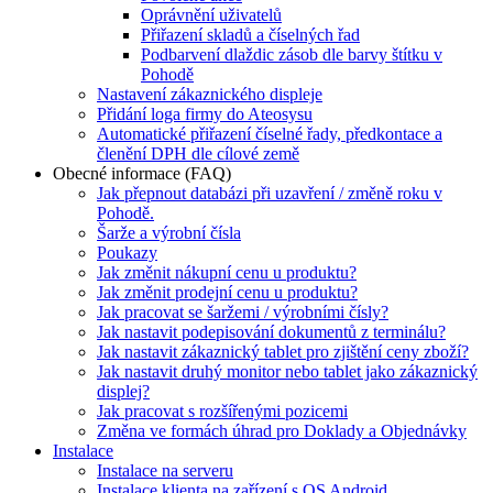
Oprávnění uživatelů
Přiřazení skladů a číselných řad
Podbarvení dlaždic zásob dle barvy štítku v
Pohodě
Nastavení zákaznického displeje
Přidání loga firmy do Ateosysu
Automatické přiřazení číselné řady, předkontace a
členění DPH dle cílové země
Obecné informace (FAQ)
Jak přepnout databázi při uzavření / změně roku v
Pohodě.
Šarže a výrobní čísla
Poukazy
Jak změnit nákupní cenu u produktu?
Jak změnit prodejní cenu u produktu?
Jak pracovat se šaržemi / výrobními čísly?
Jak nastavit podepisování dokumentů z terminálu?
Jak nastavit zákaznický tablet pro zjištění ceny zboží?
Jak nastavit druhý monitor nebo tablet jako zákaznický
displej?
Jak pracovat s rozšířenými pozicemi
Změna ve formách úhrad pro Doklady a Objednávky
Instalace
Instalace na serveru
Instalace klienta na zařízení s OS Android