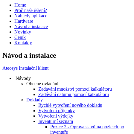
Home
Proč naše řešení?
Náhledy aplikace
Hardware
Návod a instalace
Novinky
Ceník
Kontakty
Návod a instalace
Ateosys Instalační klient
Návody
Obecné ovládání
Zadávání množství pomocí kalkulátoru
Zadávání datumu pomocí kalkulátoru
Doklady
Rychlé vytvoření nového dokladu
Vytvoření příjemky
Vytvoření výdejky
Inventurní seznam
Pozice 2 - Oprava stavů na pozicích po
inventuře