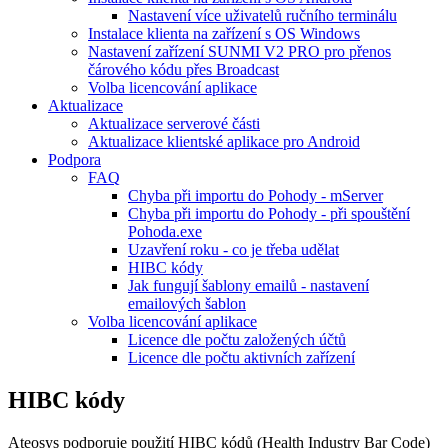
Nastavení více uživatelů ručního terminálu
Instalace klienta na zařízení s OS Windows
Nastavení zařízení SUNMI V2 PRO pro přenos
čárového kódu přes Broadcast
Volba licencování aplikace
Aktualizace
Aktualizace serverové části
Aktualizace klientské aplikace pro Android
Podpora
FAQ
Chyba při importu do Pohody - mServer
Chyba při importu do Pohody - při spouštění
Pohoda.exe
Uzavření roku - co je třeba udělat
HIBC kódy
Jak fungují šablony emailů - nastavení
emailových šablon
Volba licencování aplikace
Licence dle počtu založených účtů
Licence dle počtu aktivních zařízení
HIBC kódy
Ateosys podporuje použití HIBC kódů (Health Industry Bar Code)