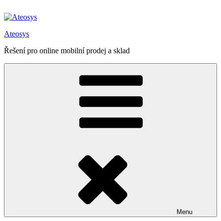
Přejít
k
obsahu
Ateosys
webu
Řešení pro online mobilní prodej a sklad
Menu