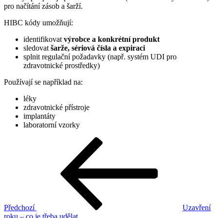
pro načítání zásob a šarží.
HIBC kódy umožňují:
identifikovat
výrobce a konkrétní produkt
sledovat
šarže, sériová čísla a expiraci
splnit regulační požadavky (např. systém UDI pro
zdravotnické prostředky)
Používají se například na:
léky
zdravotnické přístroje
implantáty
laboratorní vzorky
Navigace
Předchozí
příspěvek
pro
příspěvek
Předchozí
Uzavření
roku – co je třeba udělat