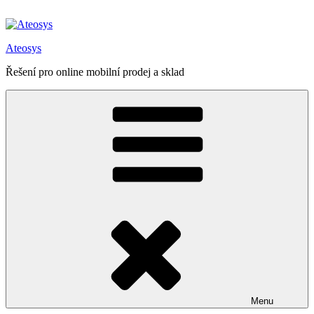
Přejít
k
obsahu
Ateosys
webu
Řešení pro online mobilní prodej a sklad
Menu