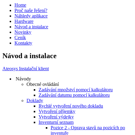
Home
Proč naše řešení?
Náhledy aplikace
Hardware
Návod a instalace
Novinky
Ceník
Kontakty
Návod a instalace
Ateosys Instalační klient
Návody
Obecné ovládání
Zadávání množství pomocí kalkulátoru
Zadávání datumu pomocí kalkulátoru
Doklady
Rychlé vytvoření nového dokladu
Vytvoření příjemky
Vytvoření výdejky
Inventurní seznam
Pozice 2 - Oprava stavů na pozicích po
inventuře