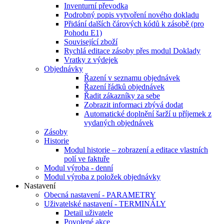
Inventurní převodka
Podrobný popis vytvoření nového dokladu
Přidání dalších čárových kódů k zásobě (pro
Pohodu E1)
Související zboží
Rychlá editace zásoby přes modul Doklady
Vratky z výdejek
Objednávky
Řazení v seznamu objednávek
Řazení řádků objednávek
Řadit zákazníky za sebe
Zobrazit informaci zbývá dodat
Automatické doplnění šarží u příjemek z
vydaných objednávek
Zásoby
Historie
Modul historie – zobrazení a editace vlastních
polí ve faktuře
Modul výroba - denní
Modul výroba z položek objednávky
Nastavení
Obecná nastavení - PARAMETRY
Uživatelské nastavení - TERMINÁLY
Detail uživatele
Povolené akce