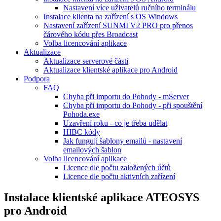
Nastavení více uživatelů ručního terminálu
Instalace klienta na zařízení s OS Windows
Nastavení zařízení SUNMI V2 PRO pro přenos
čárového kódu přes Broadcast
Volba licencování aplikace
Aktualizace
Aktualizace serverové části
Aktualizace klientské aplikace pro Android
Podpora
FAQ
Chyba při importu do Pohody - mServer
Chyba při importu do Pohody - při spouštění
Pohoda.exe
Uzavření roku - co je třeba udělat
HIBC kódy
Jak fungují šablony emailů - nastavení
emailových šablon
Volba licencování aplikace
Licence dle počtu založených účtů
Licence dle počtu aktivních zařízení
Instalace klientské aplikace ATEOSYS
pro Android