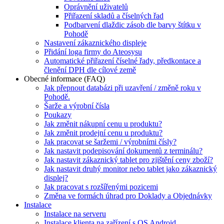
Oprávnění uživatelů
Přiřazení skladů a číselných řad
Podbarvení dlaždic zásob dle barvy štítku v
Pohodě
Nastavení zákaznického displeje
Přidání loga firmy do Ateosysu
Automatické přiřazení číselné řady, předkontace a
členění DPH dle cílové země
Obecné informace (FAQ)
Jak přepnout databázi při uzavření / změně roku v
Pohodě.
Šarže a výrobní čísla
Poukazy
Jak změnit nákupní cenu u produktu?
Jak změnit prodejní cenu u produktu?
Jak pracovat se šaržemi / výrobními čísly?
Jak nastavit podepisování dokumentů z terminálu?
Jak nastavit zákaznický tablet pro zjištění ceny zboží?
Jak nastavit druhý monitor nebo tablet jako zákaznický
displej?
Jak pracovat s rozšířenými pozicemi
Změna ve formách úhrad pro Doklady a Objednávky
Instalace
Instalace na serveru
Instalace klienta na zařízení s OS Android