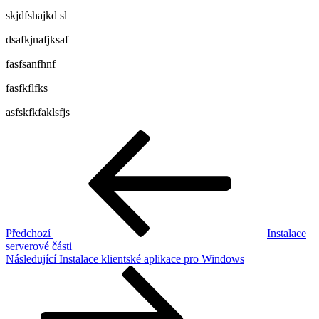
skjdfshajkd sl
dsafkjnafjksaf
fasfsanfhnf
fasfkflfks
asfskfkfaklsfjs
Navigace
Předchozí
příspěvek
pro
příspěvek
Předchozí
Instalace
serverové části
Následující
Následující
Instalace klientské aplikace pro Windows
příspěvek